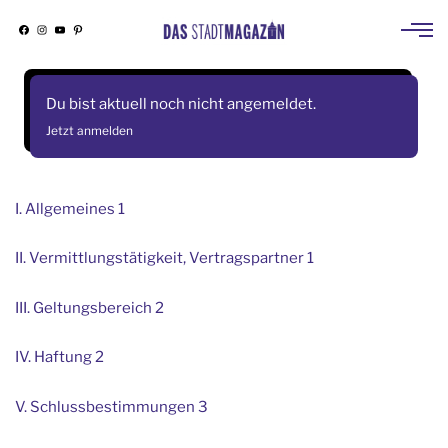
Facebook
Instagram
YouTube
Pinterest
Skip
to
Du bist aktuell noch nicht angemeldet.
content
Jetzt anmelden
I. Allgemeines 1
II. Vermittlungstätigkeit, Vertragspartner 1
III. Geltungsbereich 2
IV. Haftung 2
V. Schlussbestimmungen 3