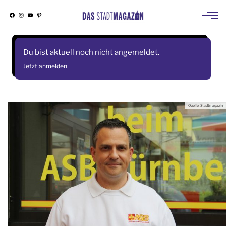
Facebook
Instagram
YouTube
Pinterest
Skip
to
Du bist aktuell noch nicht angemeldet.
content
Jetzt anmelden
Quelle: Stadtmagazin