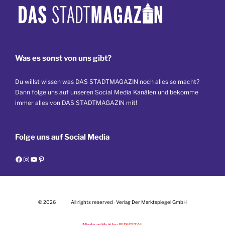
Was es sonst von uns gibt?
Du willst wissen was DAS STADTMAGAZIN noch alles so macht?
Dann folge uns auf unseren Social Media Kanälen und bekomme
immer alles von DAS STADTMAGAZIN mit!
Folge uns auf Social Media
F
I
Y
P
a
n
o
i
c
s
u
n
e
t
T
t
© 2026
All rights reserved · Verlag Der Marktspiegel GmbH
b
a
u
e
o
g
b
r
Made with
♥
by IF.DIGITAL