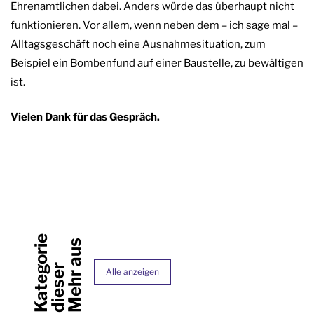
Ehrenamtlichen dabei. Anders würde das überhaupt nicht
funktionieren. Vor allem, wenn neben dem – ich sage mal –
Alltagsgeschäft noch eine Ausnahmesituation, zum
Beispiel ein Bombenfund auf einer Baustelle, zu bewältigen
ist.
Vielen Dank für das Gespräch.
e
M
e
h
r
a
u
s
d
i
e
s
e
K
a
t
e
g
o
r
i
r
Alle anzeigen