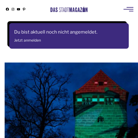
Facebook
Instagram
YouTube
Pinterest
Skip
to
Du bist aktuell noch nicht angemeldet.
content
Jetzt anmelden