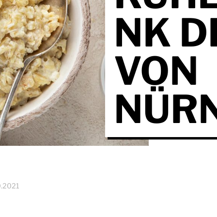
NK D
VON
NÜR
0.2021