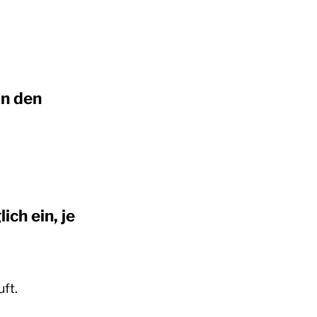
in den
ich ein, je
ft.