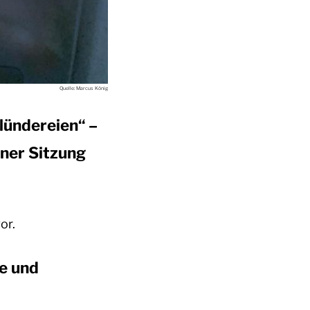
Quelle: Marcus König
lündereien“ –
iner Sitzung
or.
ne und