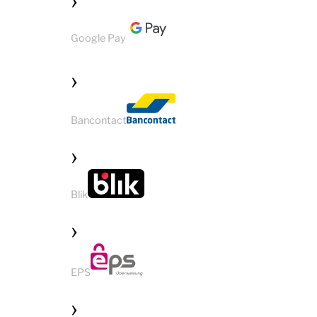
Google Pay
Bancontact
Blik
EPS