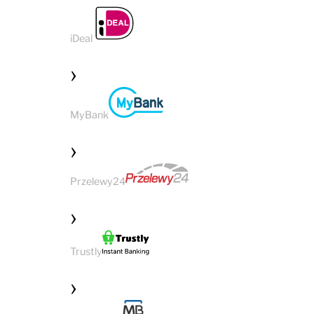
iDeal
MyBank
Przelewy24
Trustly