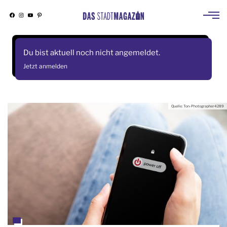
Facebook
Instagram
YouTube
Pinterest
Skip
to
Du bist aktuell noch nicht angemeldet.
content
Jetzt anmelden
Quelle: Ton-Photographer4289