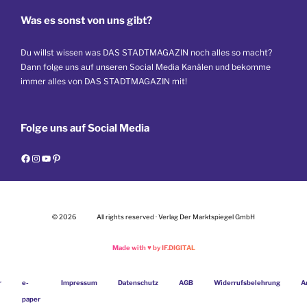
Was es sonst von uns gibt?
Du willst wissen was DAS STADTMAGAZIN noch alles so macht?
Dann folge uns auf unseren Social Media Kanälen und bekomme
immer alles von DAS STADTMAGAZIN mit!
Folge uns auf Social Media
F
I
Y
P
a
n
o
i
c
s
u
n
e
t
T
t
© 2026
All rights reserved · Verlag Der Marktspiegel GmbH
b
a
u
e
o
g
b
r
Made with
♥
by IF.DIGITAL
o
r
e
e
k
a
s
r
e-
Impressum
Datenschutz
AGB
Widerrufsbelehrung
A
m
t
paper