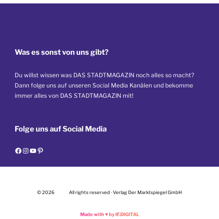
Was es sonst von uns gibt?
Du willst wissen was DAS STADTMAGAZIN noch alles so macht?
Dann folge uns auf unseren Social Media Kanälen und bekomme
immer alles von DAS STADTMAGAZIN mit!
Folge uns auf Social Media
F
I
Y
P
a
n
o
i
c
s
u
n
e
t
T
t
© 2026
All rights reserved · Verlag Der Marktspiegel GmbH
b
a
u
e
o
g
b
r
Made with
♥
by IF.DIGITAL