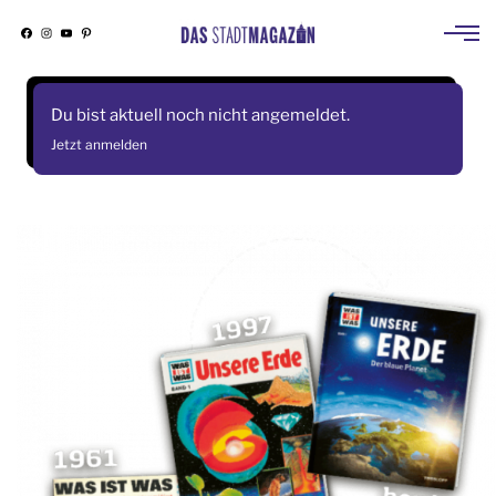
Facebook
Instagram
YouTube
Pinterest
Skip
to
Du bist aktuell noch nicht angemeldet.
content
Jetzt anmelden