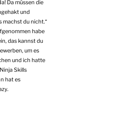
„Ja! Da müssen die
chgehakt und
s machst du nicht.“
y aufgenommen habe
ein, das kannst du
 bewerben, um es
hen und ich hatte
inja Skills
nn hat es
azy.