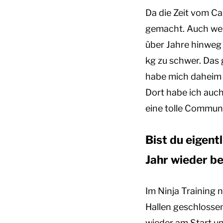
Da die Zeit vom Ca
gemacht. Auch wenn
über Jahre hinweg 
kg zu schwer. Das
habe mich daheim a
Dort habe ich auch
eine tolle Communit
Bist du eigent
Jahr wieder b
Im Ninja Training n
Hallen geschlossen
wieder am Start u