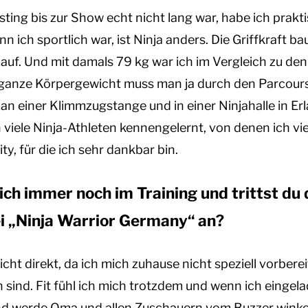
sting bis zur Show echt nicht lang war, habe ich prakt
 ich sportlich war, ist Ninja anders. Die Griffkraft b
auf. Und mit damals 79 kg war ich im Vergleich zu den 
 ganze Körpergewicht muss man ja durch den Parcours
n einer Klimmzugstange und in einer Ninjahalle in Erl
 viele Ninja-Athleten kennengelernt, von denen ich vie
y, für die ich sehr dankbar bin.
lich immer noch im Training und trittst du
ei „Ninja Warrior Germany“ an?
icht direkt, da ich mich zuhause nicht speziell vorbere
 sind. Fit fühl ich mich trotzdem und wenn ich eingela
nd werde Oma und allen Zuschauern vom Buzzer winke