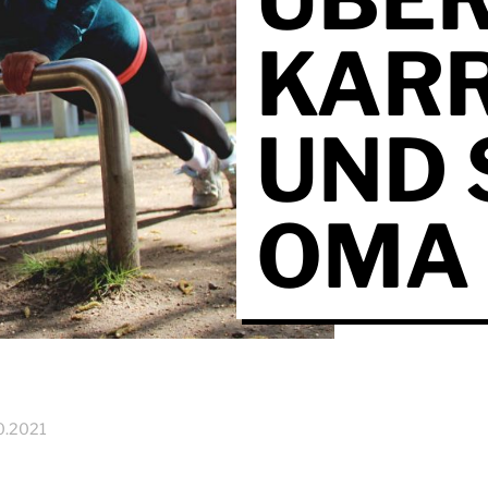
KARR
UND 
OMA
0.2021