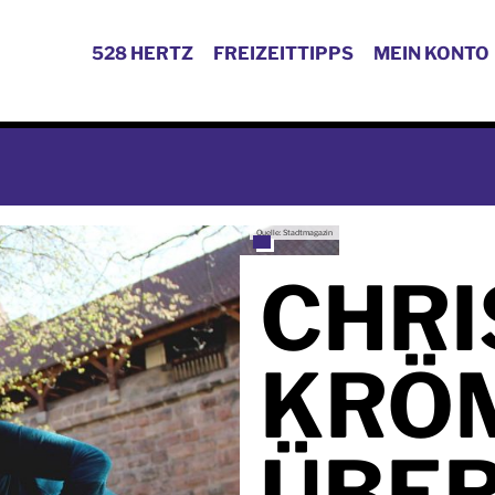
528 HERTZ
FREIZEITTIPPS
MEIN KONTO
Quelle: Stadtmagazin
CHRI
KRÖ
ÜBE