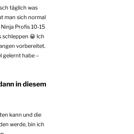
isch täglich was
aut man sich normal
Ninja Profis 10-15
 schleppen 😀 Ich
angen vorbereitet.
l gelernt habe –
 dann in diesem
iten kann und die
den werde, bin ich
n.