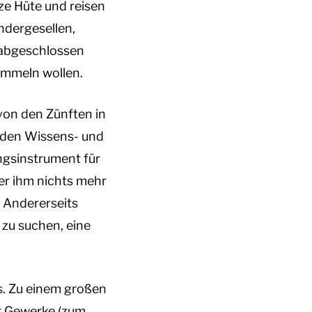
e Hüte und reisen
ndergesellen,
 abgeschlossen
ammeln wollen.
von den Zünften in
 den Wissens- und
ngsinstrument für
er ihm nichts mehr
 Andererseits
 zu suchen, eine
s. Zu einem großen
er Gewerke (zum