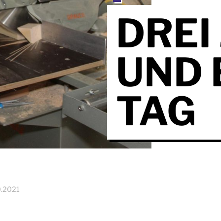
DREI
UND 
TAG
0.2021