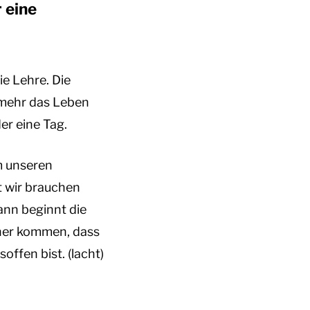
 eine
ie Lehre. Die
t mehr das Leben
der eine Tag.
m unseren
t wir brauchen
nn beginnt die
aher kommen, dass
ffen bist. (lacht)