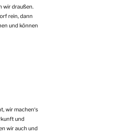
n wir draußen.
rf rein, dann
rchen und können
nt, wir machen‘s
rkunft und
en wir auch und