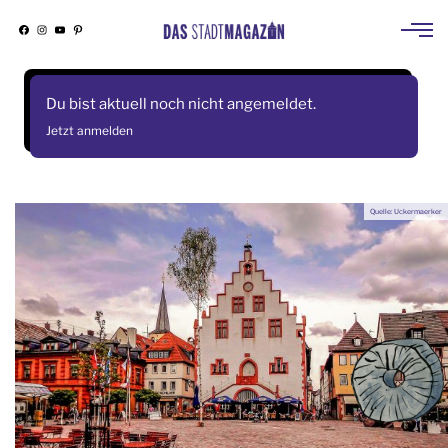
Facebook
Instagram
YouTube
Pinterest
Skip
to
Du bist aktuell noch nicht angemeldet.
content
Jetzt anmelden
Quelle: Uckermaerker