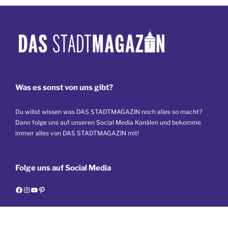
Was es sonst von uns gibt?
Du willst wissen was DAS STADTMAGAZIN noch alles so macht?
Dann folge uns auf unseren Social Media Kanälen und bekomme
immer alles von DAS STADTMAGAZIN mit!
Folge uns auf Social Media
F
I
Y
P
a
n
o
i
c
s
u
n