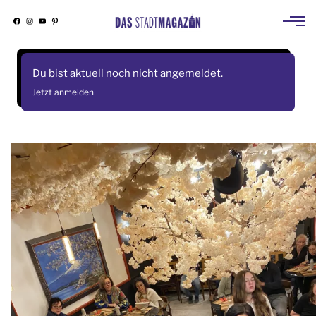
Facebook
Instagram
YouTube
Pinterest
Skip
to
Du bist aktuell noch nicht angemeldet.
content
Jetzt anmelden