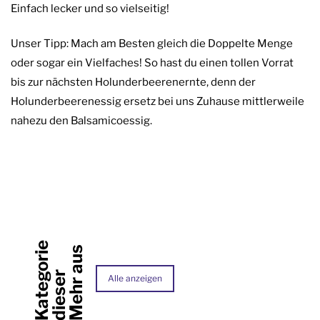
Einfach lecker und so vielseitig!
Unser Tipp: Mach am Besten gleich die Doppelte Menge
oder sogar ein Vielfaches! So hast du einen tollen Vorrat
bis zur nächsten Holunderbeerenernte, denn der
Holunderbeerenessig ersetz bei uns Zuhause mittlerweile
nahezu den Balsamicoessig.
e
M
e
h
r
a
u
s
d
i
e
s
e
K
a
t
e
g
o
r
i
r
Alle anzeigen