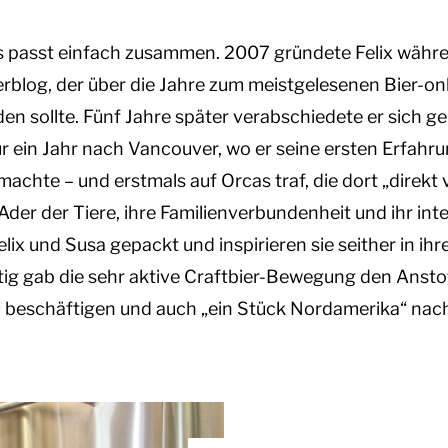
as passt einfach zusammen. 2007 gründete Felix währ
rblog, der über die Jahre zum meistgelesenen Bier-o
n sollte. Fünf Jahre später verabschiedete er sich 
ür ein Jahr nach Vancouver, wo er seine ersten Erfahru
machte – und erstmals auf Orcas traf, die dort „direkt 
 Ader der Tiere, ihre Familienverbundenheit und ihr inte
lix und Susa gepackt und inspirieren sie seither in ih
tig gab die sehr aktive Craftbier-Bewegung den Anstoß
 beschäftigen und auch „ein Stück Nordamerika“ na