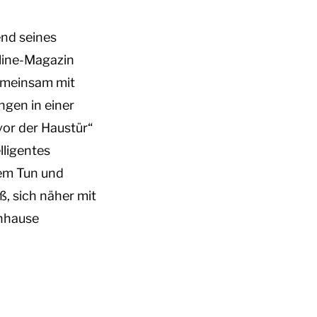
end seines
nline-Magazin
gemeinsam mit
ngen in einer
vor der Haustür“
lligentes
rem Tun und
, sich näher mit
chhause