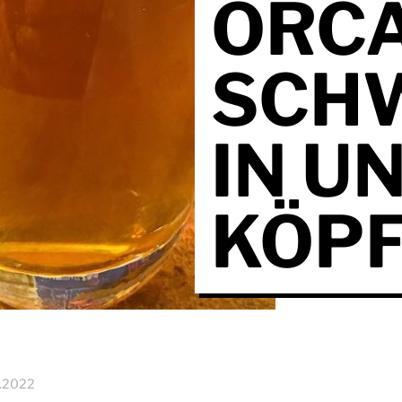
ORC
SCH
IN U
KÖPF
2.2022