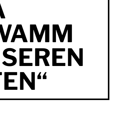
A
WAMM
NSEREN
EN“