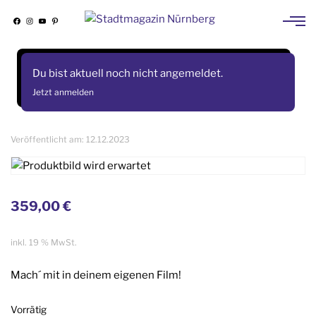
Facebook
Instagram
YouTube
Pinterest
Skip
to
Du bist aktuell noch nicht angemeldet.
content
Jetzt anmelden
Veröffentlicht am:
12.12.2023
359,00
€
inkl. 19 % MwSt.
Mach´ mit in deinem eigenen Film!
Vorrätig