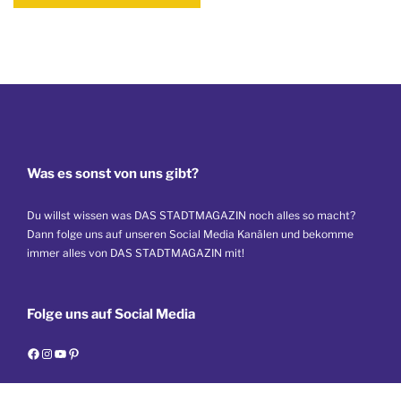
Was es sonst von uns gibt?
Du willst wissen was DAS STADTMAGAZIN noch alles so macht?
Dann folge uns auf unseren Social Media Kanälen und bekomme
immer alles von DAS STADTMAGAZIN mit!
Folge uns auf Social Media
F
I
Y
P
a
n
o
i