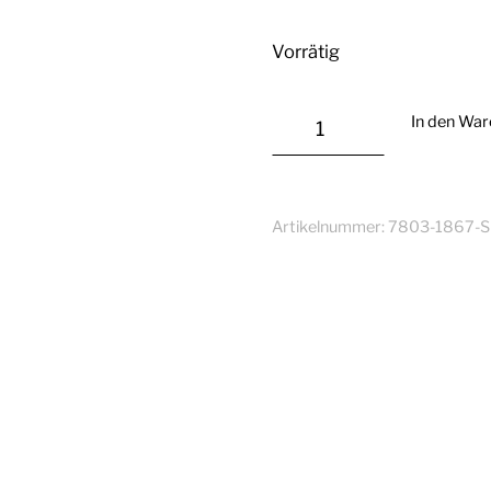
Vorrätig
Seifenworkshop
In den Wa
Menge
Artikelnummer:
7803-1867-