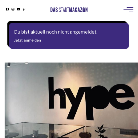
Facebook
Instagram
YouTube
Pinterest
Skip
to
Du bist aktuell noch nicht angemeldet.
content
Jetzt anmelden