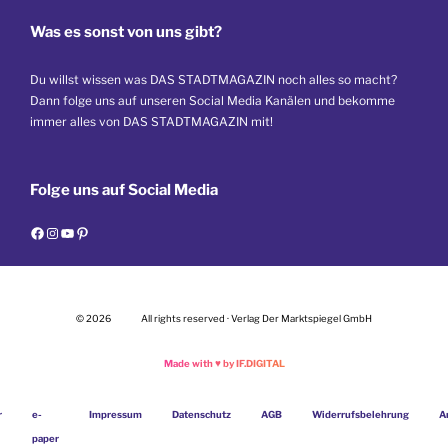
Was es sonst von uns gibt?
Du willst wissen was DAS STADTMAGAZIN noch alles so macht?
Dann folge uns auf unseren Social Media Kanälen und bekomme
immer alles von DAS STADTMAGAZIN mit!
Folge uns auf Social Media
F
I
Y
P
a
n
o
i
c
s
u
n
e
t
T
t
© 2026
All rights reserved · Verlag Der Marktspiegel GmbH
b
a
u
e
o
g
b
r
Made with
♥
by IF.DIGITAL
o
r
e
e
k
a
s
r
e-
Impressum
Datenschutz
AGB
Widerrufsbelehrung
A
m
t
paper