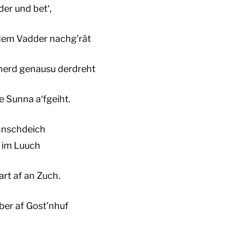
der und bet‘,
dem Vadder nachg’rät
cherd genausu derdreht
e Sunna a‘fgeiht.
hnschdeich
 im Luuch
art af an Zuch.
eber af Gost’nhuf