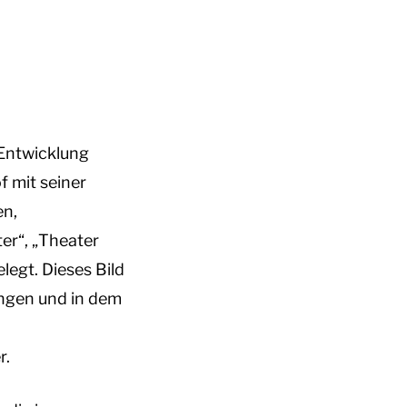
 Entwicklung
f mit seiner
en,
er“, „Theater
legt. Dieses Bild
ungen und in dem
r.