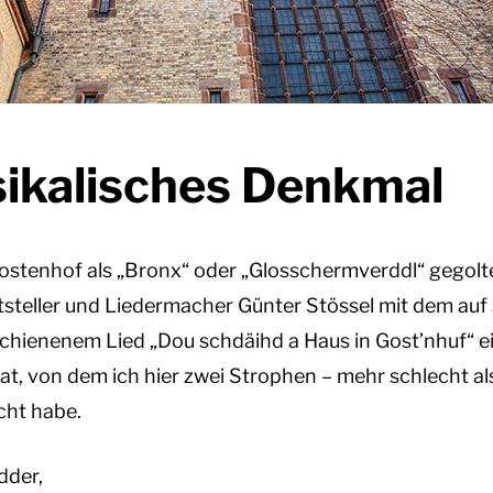
sikalisches Denkmal
Gostenhof als „Bronx“ oder „Glosschermverddl“ gegolt
tsteller und Liedermacher Günter Stössel mit dem auf
hienenem Lied „Dou schdäihd a Haus in Gost’nhuf“ ein
t, von dem ich hier zwei Strophen – mehr schlecht als
cht habe.
dder,