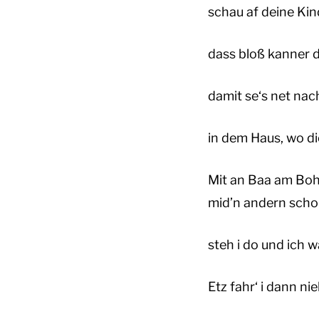
schau af deine Kin
dass bloß kanner 
damit se‘s net na
in dem Haus, wo di
Mit an Baa am Bo
mid’n andern scho
steh i do und ich w
Etz fahr‘ i dann ni