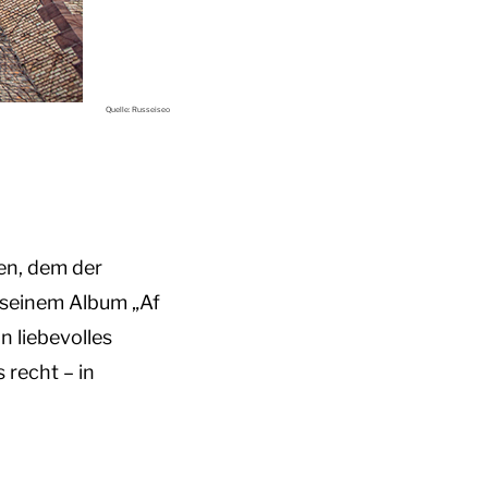
Quelle: Russeiseo
en, dem der
 seinem Album „Af
 liebevolles
 recht – in