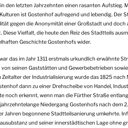
in den letzten Jahrzehnten einen rasanten Aufstieg. M
Kulturen ist Gostenhof aufregend und lebendig. Der Sta
ität gegen die Anonymität einer Großstadt und doch 
 Diese Vielfalt, die heute den Reiz des Stadtteils ausm
elhaften Geschichte Gostenhofs wider.
war das im Jahr 1311 erstmals urkundlich erwähnte S
, von seinen Gaststätten und Gewerbebetrieben sowi
 Zeitalter der Industrialisierung wurde das 1825 nach
tenhof dann zu einer Drehscheibe von Handel, Industr
 noch erkennt, wenn man die Fürther Straße entlangf
r jahrzehntelange Niedergang Gostenhofs nach dem 2.
-er Jahren begonnene Stadtteilsanierung umkehrte. In
 Bausubstanz und seiner innerstädtischen Lage ohne g