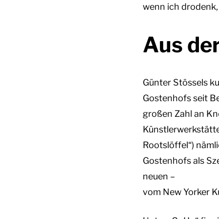
wenn ich drodenk, 
Aus de
Günter Stössels ku
Gostenhofs seit Be
großen Zahl an Knei
Künstlerwerkstätte
Rootslöffel“) näml
Gostenhofs als Sze
neuen –
vom New Yorker Kü