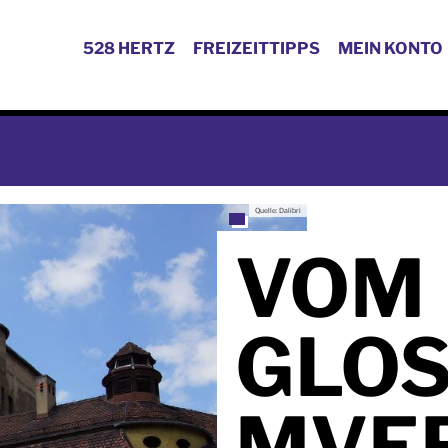
528 HERTZ
FREIZEITTIPPS
MEIN KONTO
Quelle: Dalibri
VOM
GLO
MVE