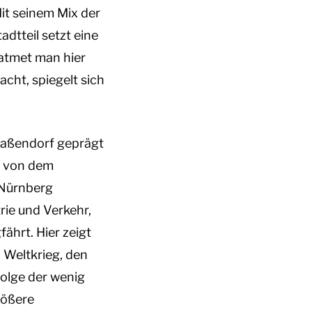
it seinem Mix der
dtteil setzt eine
atmet man hier
acht, spiegelt sich
traßendorf geprägt
e von dem
 Nürnberg
ie und Verkehr,
ährt. Hier zeigt
 Weltkrieg, den
folge der wenig
rößere