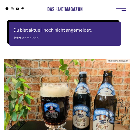
Facebook
Instagram
YouTube
Pinterest
Skip
to
Du bist aktuell noch nicht angemeldet.
content
Jetzt anmelden
Quelle: Stadtmagazin