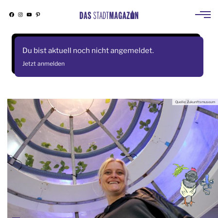
Facebook
Instagram
YouTube
Pinterest
Skip
to
Du bist aktuell noch nicht angemeldet.
content
Jetzt anmelden
Quelle: Zukunftsmuseum